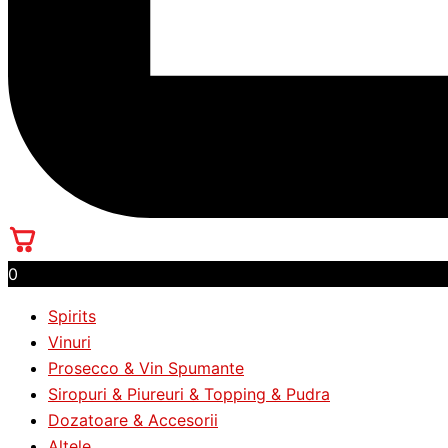
0
Spirits
Vinuri
Prosecco & Vin Spumante
Siropuri & Piureuri & Topping & Pudra
Dozatoare & Accesorii
Altele