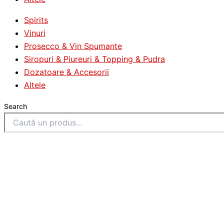
Spirits
Vinuri
Prosecco & Vin Spumante
Siropuri & Piureuri & Topping & Pudra
Dozatoare & Accesorii
Altele
Search