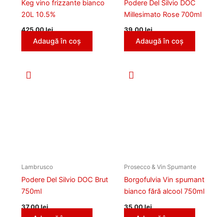
Keg vino frizzante bianco
Podere Del Silvio DOC
20L 10.5%
Millesimato Rose 700ml
425,00
lei
39,00
lei
Adaugă în coș
Adaugă în coș
Lambrusco
Prosecco & Vin Spumante
Podere Del Silvio DOC Brut
Borgofulvia Vin spumant
750ml
bianco fără alcool 750ml
37,00
lei
35,00
lei