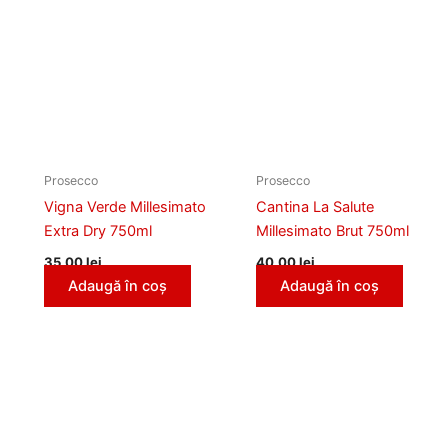
Prosecco
Prosecco
Vigna Verde Millesimato
Cantina La Salute
Extra Dry 750ml
Millesimato Brut 750ml
35,00
lei
40,00
lei
Adaugă în coș
Adaugă în coș