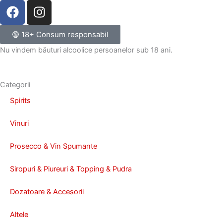
F
I
a
n
c
s
🔞 18+ Consum responsabil
e
t
Nu vindem băuturi alcoolice persoanelor sub 18 ani.
b
a
o
g
o
r
Categorii
k
a
Spirits
m
Vinuri
Prosecco & Vin Spumante
Siropuri & Piureuri & Topping & Pudra
Dozatoare & Accesorii
Altele