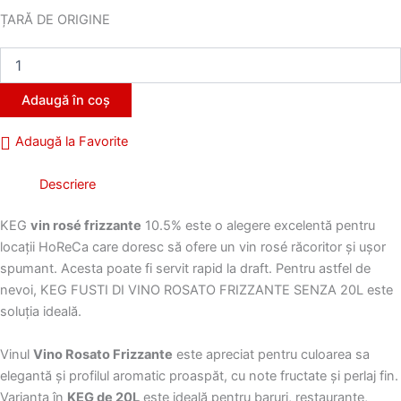
ȚARĂ DE ORIGINE
Cantitate
Keg
vino
Adaugă în coș
frizzante
rose
Adaugă la Favorite
20L
10.5%
Descriere
KEG
vin rosé frizzante
10.5% este o alegere excelentă pentru
locații HoReCa care doresc să ofere un vin rosé răcoritor și ușor
spumant. Acesta poate fi servit rapid la draft. Pentru astfel de
nevoi, KEG FUSTI DI VINO ROSATO FRIZZANTE SENZA 20L este
soluția ideală.
Vinul
Vino Rosato Frizzante
este apreciat pentru culoarea sa
elegantă și profilul aromatic proaspăt, cu note fructate și perlaj fin.
Varianta în
KEG de 20L
este ideală pentru baruri, restaurante,