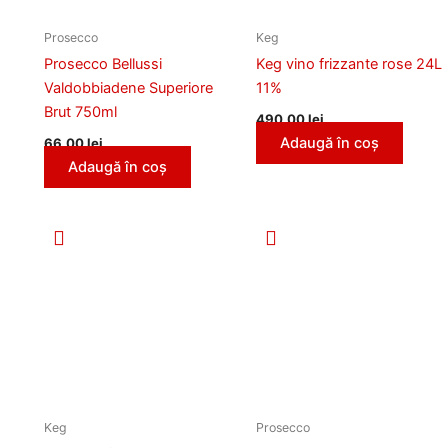
Prosecco
Keg
Prosecco Bellussi
Keg vino frizzante rose 24L
Valdobbiadene Superiore
11%
Brut 750ml
490,00
lei
Adaugă în coș
66,00
lei
Adaugă în coș
Keg
Prosecco