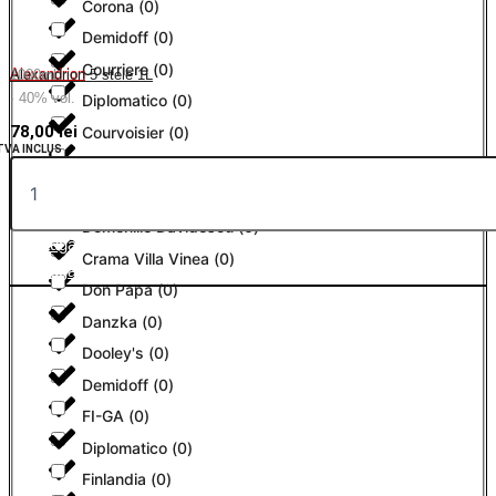
Corona
(
0
)
Demidoff
(
0
)
Courriere
(
0
)
Alexandrion
Alexandrion 5 stele 1L
1000ml
· 40% vol.
Diplomatico
(
0
)
78,00
lei
Courvoisier
(
0
)
TVA INCLUS
DMfit
(
0
)
Crama Cricova
(
0
)
Domeniile Davidescu
(
0
)
Adaugă în coș
Crama Villa Vinea
(
0
)
Adaugă în coș
Don Papa
(
0
)
Danzka
(
0
)
Dooley's
(
0
)
Demidoff
(
0
)
FI-GA
(
0
)
Diplomatico
(
0
)
Finlandia
(
0
)