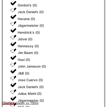
Gordon’s
(
0
)
Jack Daniel’s
(
0
)
Havana
(
0
)
Jägermeister
(
0
)
Hendrick's
(
0
)
Jidvei
(
0
)
Hennessy
(
0
)
Jim Beam
(
0
)
Husi
(
0
)
John Jameson
(
0
)
J&B
(
0
)
Jose Cuervo
(
0
)
Jack Daniel’s
(
0
)
Julius Meinl
(
0
)
Jägermeister
(
0
)
Courriere
Courriere brandy xo 700ml
700ml