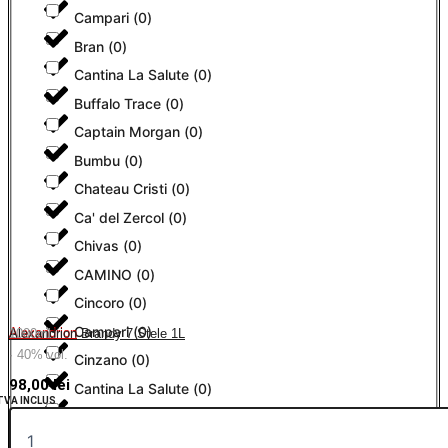
Campari
(
0
)
Bran
(
0
)
Cantina La Salute
(
0
)
Buffalo Trace
(
0
)
Captain Morgan
(
0
)
Bumbu
(
0
)
Chateau Cristi
(
0
)
Ca' del Zercol
(
0
)
Chivas
(
0
)
CAMINO
(
0
)
Cincoro
(
0
)
Campari
(
0
)
Alexandrion
Alexandrion Brandy 7 Stele 1L
1000ml
· 40% vol.
Cinzano
(
0
)
98,00
lei
Cantina La Salute
(
0
)
TVA INCLUS
Ciroc
(
0
)
Captain Morgan
(
0
)