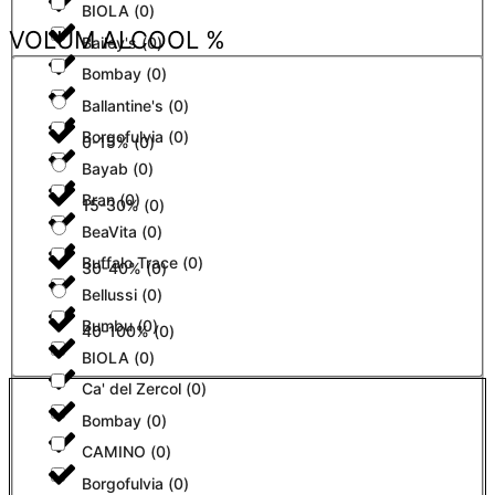
BIOLA
(
0
)
VOLUM ALCOOL %
Bailey's
(
0
)
Bombay
(
0
)
Ballantine's
(
0
)
Borgofulvia
(
0
)
0-15%
(
0
)
Bayab
(
0
)
Bran
(
0
)
15-30%
(
0
)
BeaVita
(
0
)
Buffalo Trace
(
0
)
30-40%
(
0
)
Bellussi
(
0
)
Bumbu
(
0
)
40-100%
(
0
)
BIOLA
(
0
)
Ca' del Zercol
(
0
)
Bombay
(
0
)
CAMINO
(
0
)
Borgofulvia
(
0
)