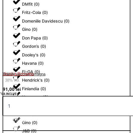
DMfit
(
0
)
Fritz-Cola
(
0
)
Domeniile Davidescu
(
0
)
Gino
(
0
)
Don Papa
(
0
)
Gordon’s
(
0
)
Dooley's
(
0
)
Havana
(
0
)
FI-GA
(
0
)
Vecchia Romagna
Brandy vecchia romagna
1000ml
Hendrick's
(
0
)
· 38% vol.
Finlandia
(
0
)
91,00
lei
TVA INCLUS
Hennessy
(
0
)
Fritz-Cola
(
0
)
Husi
(
0
)
Adaugă în coș
Gino
(
0
)
Adaugă în coș
J&B
(
0
)