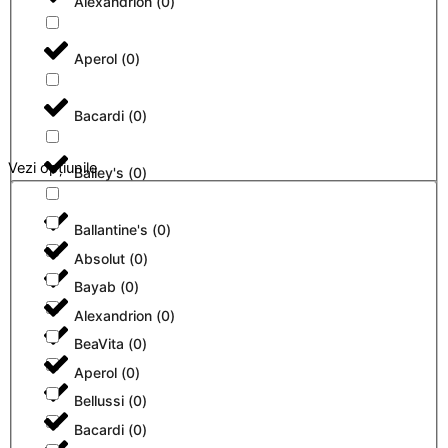
Alexandrion
(
0
)
Aperol
(
0
)
Bacardi
(
0
)
Vezi opțiunile
Bailey's
(
0
)
Ballantine's
(
0
)
Absolut
(
0
)
Bayab
(
0
)
Alexandrion
(
0
)
BeaVita
(
0
)
Aperol
(
0
)
Bellussi
(
0
)
Bacardi
(
0
)