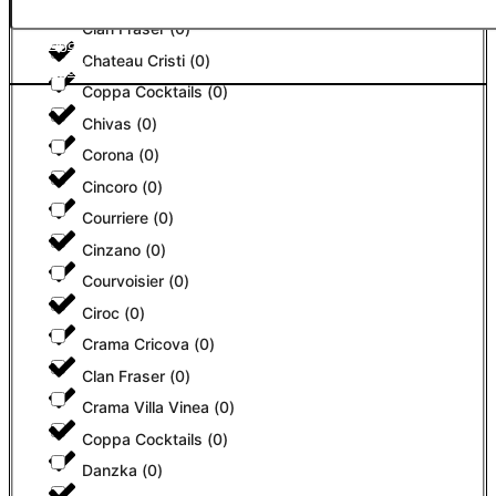
Clan Fraser
(
0
)
Adaugă în coș
Chateau Cristi
(
0
)
Adaugă în coș
Coppa Cocktails
(
0
)
Chivas
(
0
)
Corona
(
0
)
Cincoro
(
0
)
Courriere
(
0
)
Cinzano
(
0
)
Courvoisier
(
0
)
Ciroc
(
0
)
Crama Cricova
(
0
)
Clan Fraser
(
0
)
Crama Villa Vinea
(
0
)
Coppa Cocktails
(
0
)
Danzka
(
0
)