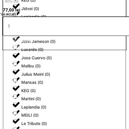
KEG
(
0
)
· 40% vol.
Jidvei
(
0
)
77,00
lei
TVA INCLUS
Laplandia
(
0
)
Jim Beam
(
0
)
Le Tribute
(
0
)
Adaugă în coș
John Jameson
(
0
)
Adaugă în coș
Luxardo
(
0
)
Jose Cuervo
(
0
)
Malibu
(
0
)
Julius Meinl
(
0
)
Mansas
(
0
)
KEG
(
0
)
Martini
(
0
)
Laplandia
(
0
)
MEILI
(
0
)
Le Tribute
(
0
)