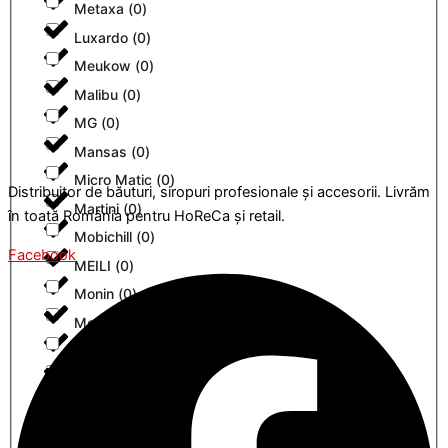
Metaxa
(
0
)
Luxardo
(
0
)
Meukow
(
0
)
Malibu
(
0
)
MG
(
0
)
Mansas
(
0
)
Micro Matic
(
0
)
Distribuitor de băuturi, siropuri profesionale și accesorii. Livrăm
Martini
(
0
)
în toată România pentru HoReCa și retail.
Mobichill
(
0
)
Facebook
MEILI
(
0
)
Monin
(
0
)
Metaxa
(
0
)
O'Mara's
(
0
)
Meukow
(
0
)
Ole smoky
(
0
)
MG
(
0
)