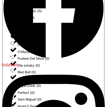
Pampero
(
0
)
Micro Matic
(
0
)
Perfect
(
0
)
Mobichill
(
0
)
Perini E Perini
(
0
)
Monin
(
0
)
Pfanner
(
0
)
O'Mara's
(
0
)
Podere Del Silvio
(
0
)
Instagram
Ole smoky
(
0
)
Red Bull
(
0
)
Pampero
(
0
)
Royal Drink
(
0
)
Perfect
(
0
)
Sam Miguel
(
0
)
Perini E Perini
(
0
)