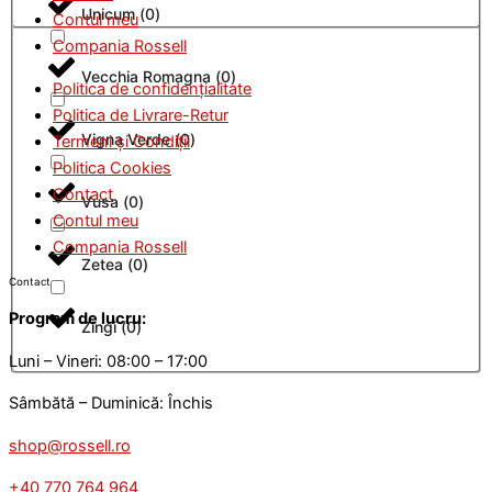
Unicum
(
0
)
Contul meu
Compania Rossell
Vecchia Romagna
(
0
)
Politica de confidențialitate
Politica de Livrare-Retur
Vigna Verde
(
0
)
Termeni și Condiții
Politica Cookies
Contact
Vusa
(
0
)
Contul meu
Compania Rossell
Zetea
(
0
)
Contact
Program de lucru:
Zingi
(
0
)
Luni – Vineri: 08:00 – 17:00
Sâmbătă – Duminică: Închis
shop@rossell.ro
+40 770 764 964