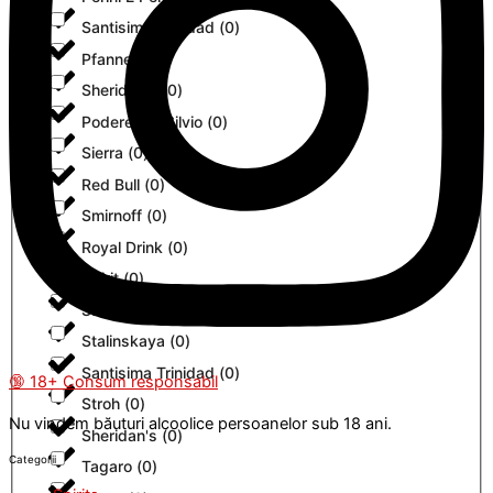
Santisima Trinidad
(
0
)
Pfanner
(
0
)
Sheridan's
(
0
)
Podere Del Silvio
(
0
)
Sierra
(
0
)
Red Bull
(
0
)
Smirnoff
(
0
)
Royal Drink
(
0
)
Spirit
(
0
)
Sam Miguel
(
0
)
Stalinskaya
(
0
)
Santisima Trinidad
(
0
)
🔞 18+ Consum responsabil
Stroh
(
0
)
Nu vindem băuturi alcoolice persoanelor sub 18 ani.
Sheridan's
(
0
)
Categorii
Tagaro
(
0
)