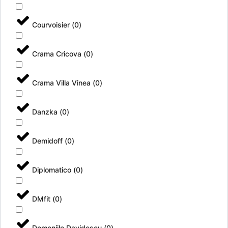
Courvoisier
(
0
)
Crama Cricova
(
0
)
Crama Villa Vinea
(
0
)
Danzka
(
0
)
Demidoff
(
0
)
Diplomatico
(
0
)
DMfit
(
0
)
Domeniile Davidescu
(
0
)