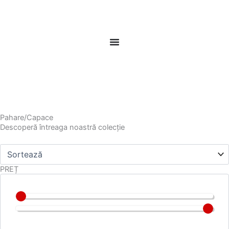
Skip
to
content
Pahare/Capace
Descoperă întreaga noastră colecție
PREȚ