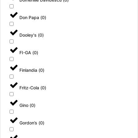
Don Papa
(
0
)
Dooley's
(
0
)
FI-GA
(
0
)
Finlandia
(
0
)
Fritz-Cola
(
0
)
Gino
(
0
)
Gordon’s
(
0
)