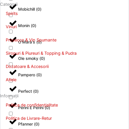
o
r
Categorii
k
a
Mobichill
(
0
)
Spirits
m
Monin
(
0
)
Vinuri
Prosecco & Vin Spumante
O'Mara's
(
0
)
Siropuri & Piureuri & Topping & Pudra
Ole smoky
(
0
)
Dozatoare & Accesorii
Pampero
(
0
)
Altele
Perfect
(
0
)
Informații
Politica de confidențialitate
Perini E Perini
(
0
)
Politica de Livrare-Retur
Pfanner
(
0
)