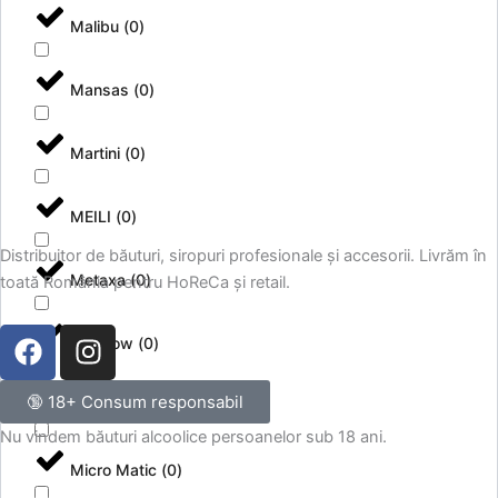
Malibu
(
0
)
Mansas
(
0
)
Martini
(
0
)
MEILI
(
0
)
Distribuitor de băuturi, siropuri profesionale și accesorii. Livrăm în
Metaxa
(
0
)
toată România pentru HoReCa și retail.
F
I
Meukow
(
0
)
a
n
c
s
🔞 18+ Consum responsabil
MG
(
0
)
e
t
Nu vindem băuturi alcoolice persoanelor sub 18 ani.
b
a
o
g
Micro Matic
(
0
)