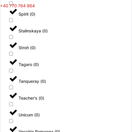
+40 770 764 964
Spirit
(
0
)
Stalinskaya
(
0
)
Stroh
(
0
)
Tagaro
(
0
)
Tanqueray
(
0
)
Teacher's
(
0
)
Unicum
(
0
)
Vecchia Romagna
(
0
)