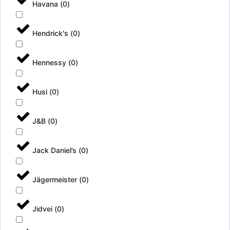
Havana
(
0
)
Hendrick's
(
0
)
Hennessy
(
0
)
Husi
(
0
)
J&B
(
0
)
Jack Daniel’s
(
0
)
Jägermeister
(
0
)
Jidvei
(
0
)