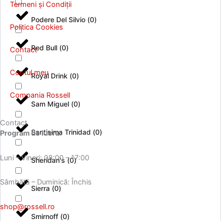
Termeni și Condiții
Podere Del Silvio
(
0
)
Politica Cookies
Red Bull
(
0
)
Contact
Contul meu
Royal Drink
(
0
)
Compania Rossell
Sam Miguel
(
0
)
Contact
Santisima Trinidad
(
0
)
Program de lucru:
Luni – Vineri: 08:00 – 17:00
Sheridan's
(
0
)
Sâmbătă – Duminică: Închis
Sierra
(
0
)
shop@rossell.ro
Smirnoff
(
0
)