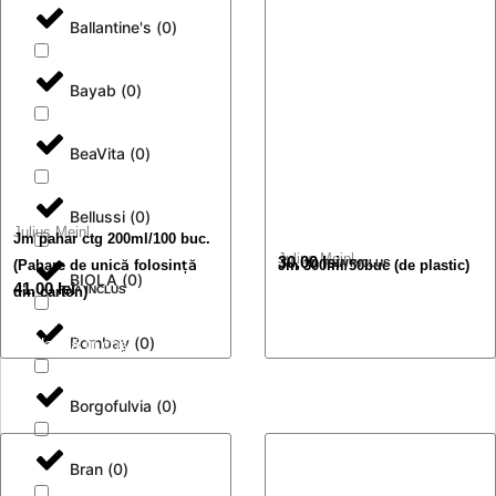
Ballantine's
(
0
)
Bayab
(
0
)
BeaVita
(
0
)
Bellussi
(
0
)
Julius Meinl
Jm pahar ctg 200ml/100 buc.
Julius Meinl
30,00
lei
(Pahare de unică folosință
Jm 300ml/50buc (de plastic)
TVA INCLUS
BIOLA
(
0
)
41,00
lei
din carton)
TVA INCLUS
Adaugă în coș
Bombay
(
0
)
Adaugă în coș
Borgofulvia
(
0
)
Bran
(
0
)