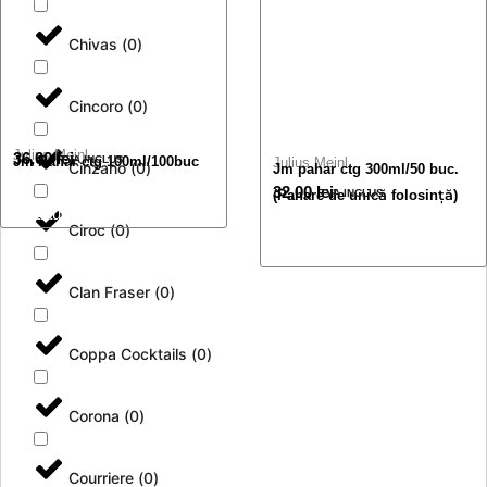
Chivas
(
0
)
Cincoro
(
0
)
Julius Meinl
36,00
lei
Jm Pahar ctg 100ml/100buc
TVA INCLUS
Julius Meinl
Cinzano
(
0
)
Jm pahar ctg 300ml/50 buc.
32,00
lei
(Pahare de unică folosință)
TVA INCLUS
Adaugă în coș
Ciroc
(
0
)
Adaugă în coș
Clan Fraser
(
0
)
Coppa Cocktails
(
0
)
Corona
(
0
)
Courriere
(
0
)