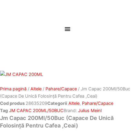
Skip
to
content
Prima pagină
/
Altele
/
Pahare/Capace
/ Jm Capac 200Ml/50Buc
(Capace De Unică Folosință Pentru Cafea ,Ceai)
Cod produs
28635209
Categorii
Altele
,
Pahare/Capace
Tag
JM CAPAC 200ML/50BUC
Brand:
Julius Meinl
Jm Capac 200Ml/50Buc (Capace De Unică
Folosință Pentru Cafea ,Ceai)