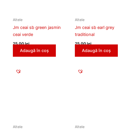
Altele
Altele
Jm ceai sb green jasmin
Jm ceai sb earl grey
ceai verde
traditional
25,00
lei
25,00
lei
Adaugă în coș
Adaugă în coș
Altele
Altele