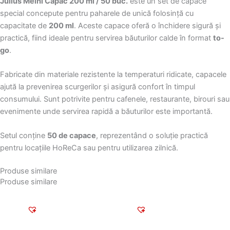
Julius Meinl Capac 200 ml / 50 buc.
este un set de capace
,Ceai)
special concepute pentru paharele de unică folosință cu
capacitate de
200 ml
. Aceste capace oferă o închidere sigură și
practică, fiind ideale pentru servirea băuturilor calde în format
to-
go
.
Fabricate din materiale rezistente la temperaturi ridicate, capacele
ajută la prevenirea scurgerilor și asigură confort în timpul
consumului. Sunt potrivite pentru cafenele, restaurante, birouri sau
evenimente unde servirea rapidă a băuturilor este importantă.
Setul conține
50 de capace
, reprezentând o soluție practică
pentru locațiile HoReCa sau pentru utilizarea zilnică.
Produse similare
Produse similare