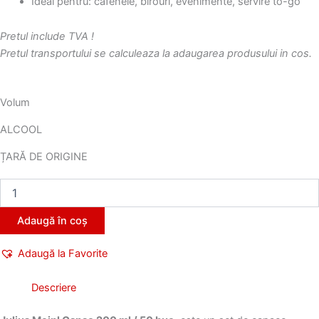
Ideal pentru: cafenele, birouri, evenimente, servire to-go
Pretul include TVA !
Pretul transportului se calculeaza la adaugarea produsului in cos.
Volum
ALCOOL
ȚARĂ DE ORIGINE
Cantitate
Jm
Capac
Adaugă în coș
200Ml/50Buc
(Capace
Adaugă la Favorite
De
Unică
Folosință
Descriere
Pentru
Cafea