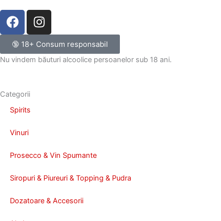
F
I
a
n
c
s
🔞 18+ Consum responsabil
e
t
Nu vindem băuturi alcoolice persoanelor sub 18 ani.
b
a
o
g
o
r
Categorii
k
a
Spirits
m
Vinuri
Prosecco & Vin Spumante
Siropuri & Piureuri & Topping & Pudra
Dozatoare & Accesorii