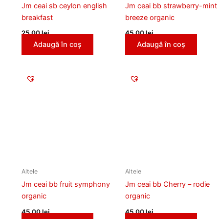
Jm ceai sb ceylon english
Jm ceai bb strawberry-mint
breakfast
breeze organic
25,00
lei
45,00
lei
Adaugă în coș
Adaugă în coș
Altele
Altele
Jm ceai bb fruit symphony
Jm ceai bb Cherry – rodie
organic
organic
45,00
lei
45,00
lei