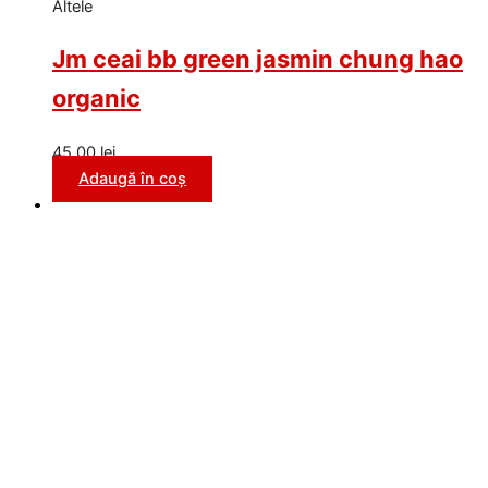
Altele
Jm ceai bb green jasmin chung hao
organic
45,00
lei
Adaugă în coș