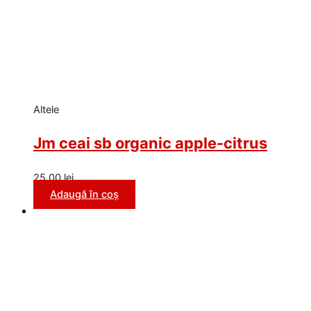
Altele
Jm ceai sb organic apple-citrus
25,00
lei
Adaugă în coș