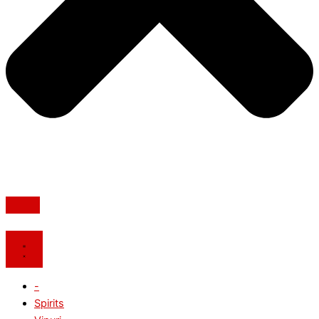
-
Spirits