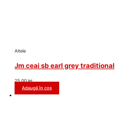
Altele
Jm ceai sb earl grey traditional
25,00
lei
Adaugă în coș