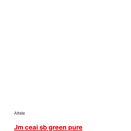
Altele
Jm ceai sb green pure