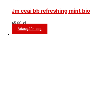
Jm ceai bb refreshing mint bio
45,00
lei
Adaugă în coș