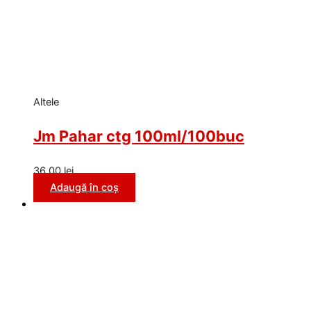
Altele
Jm Pahar ctg 100ml/100buc
36,00
lei
Adaugă în coș