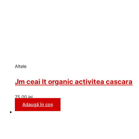
Altele
Jm ceai lt organic activitea cascara
75,00
lei
Adaugă în coș