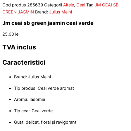
Cod produs
285639
Categorii
Altele
,
Ceai
Tag
JM CEAI SB
GREEN JASMIN
Brand:
Julius Meinl
Jm ceai sb green jasmin ceai verde
25,00
lei
TVA inclus
Caracteristici
Brand: Julius Meinl
Tip produs: Ceai verde aromat
Aromă: Iasomie
Tip ceai: Ceai verde
Gust: delicat, floral și revigorant