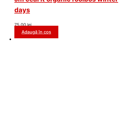
days
75,00
lei
Adaugă în coș