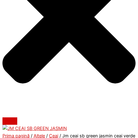
Prima pagină
/
Altele
/
Ceai
/ Jm ceai sb green jasmin ceai verde