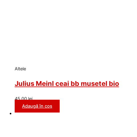
Altele
Julius Meinl ceai bb musetel bio
45,00
lei
Adaugă în coș