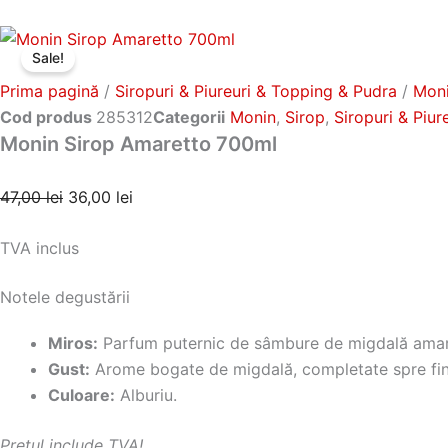
Sale!
Prima pagină
/
Siropuri & Piureuri & Topping & Pudra
/
Mon
Cod produs
285312
Categorii
Monin
,
Sirop
,
Siropuri & Piu
Monin Sirop Amaretto 700ml
Prețul
Prețul
47,00
lei
36,00
lei
inițial
curent
TVA inclus
a
este:
fost:
36,00 lei.
Notele degustării
47,00 lei.
Miros:
Parfum puternic de sâmbure de migdală amar
Gust:
Arome bogate de migdală, completate spre fina
Culoare:
Alburiu.
Pretul include TVA!