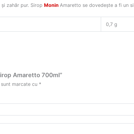
e şi zahăr pur. Sirop
Monin
Amaretto se dovedeşte a fi un si
0,7 g
 Sirop Amaretto 700ml”
i sunt marcate cu
*