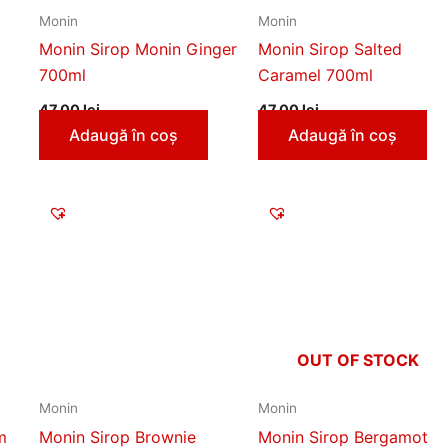
Monin
Monin
Monin Sirop Monin Ginger
Monin Sirop Salted
700ml
Caramel 700ml
47,00
lei
47,00
lei
Adaugă în coș
Adaugă în coș
OUT OF STOCK
Monin
Monin
m
Monin Sirop Brownie
Monin Sirop Bergamot