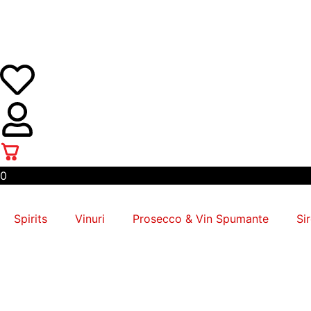
Skip
to
content
0
Spirits
Vinuri
Prosecco & Vin Spumante
Si