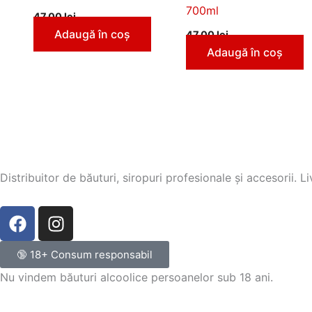
700ml
47,00
lei
Adaugă în coș
47,00
lei
Adaugă în coș
Distribuitor de băuturi, siropuri profesionale și accesorii. 
F
I
a
n
c
s
🔞 18+ Consum responsabil
e
t
Nu vindem băuturi alcoolice persoanelor sub 18 ani.
b
a
o
g