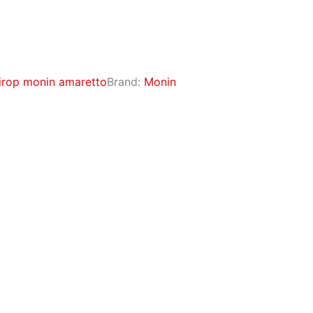
irop monin amaretto
Brand:
Monin