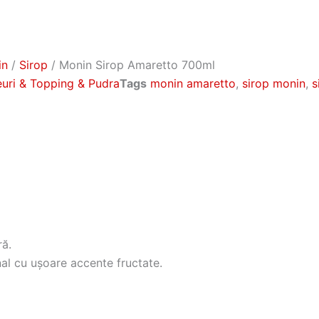
in
/
Sirop
/ Monin Sirop Amaretto 700ml
reuri & Topping & Pudra
Tags
monin amaretto
,
sirop monin
,
s
ă.
l cu uşoare accente fructate.