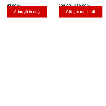
47,00
lei
108,00
lei
79,00
lei
Adaugă în coș
Citește mai mult