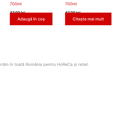
700ml
700ml
47,00
lei
47,00
lei
Adaugă în coș
Citește mai mult
Livrăm în toată România pentru HoReCa și retail.