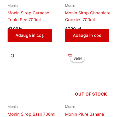
Monin
Monin
Monin Sirop Curacao
Monin Sirop Chocolate
Triple Sec 700ml
Cookies 700ml
47,00
lei
47,00
lei
Adaugă în coș
Adaugă în coș
Prețul
Prețul
inițial
curent
Sale!
Sale!
a
este:
fost:
79,00 lei
108,00 lei.
OUT OF STOCK
Monin
Monin
Monin Sirop Basil 700ml
Monin Piure Banana