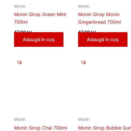
Monin
Monin
Monin Sirop Green Mint
Monin Sirop Monin
700ml
Gingerbread 700ml
47,00
lei
47,00
lei
Adaugă în coș
Adaugă în coș
Monin
Monin
Monin Sirop Chai 700ml
Monin Sirop Bubble Gu