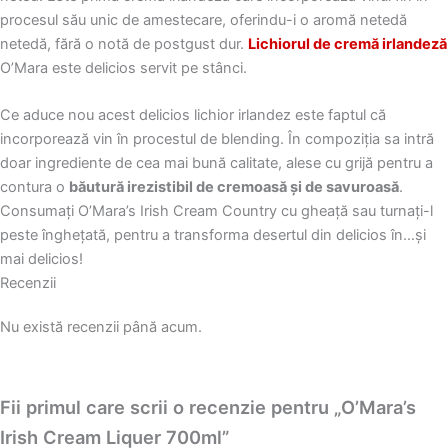
procesul său unic de amestecare, oferindu-i o aromă netedă
netedă, fără o notă de postgust dur.
Lichiorul de cremă irlandeză
O’Mara este delicios servit pe stânci.
Ce aduce nou acest delicios lichior irlandez este faptul că
incorporează vin în procestul de blending. În compoziţia sa intră
doar ingrediente de cea mai bună calitate, alese cu grijă pentru a
contura o
băutură irezistibil de cremoasă şi de savuroasă
.
Consumaţi O’Mara’s Irish Cream
Country
cu gheaţă sau turnaţi-l
peste îngheţată, pentru a transforma desertul din delicios în…şi
mai delicios!
Recenzii
Nu există recenzii până acum.
Fii primul care scrii o recenzie pentru „O’Mara’s
Irish Cream Liquer 700ml”