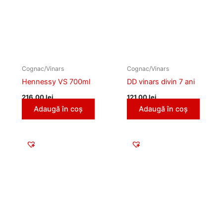
Cognac/Vinars
Cognac/Vinars
Hennessy VS 700ml
DD vinars divin 7 ani
216,00
lei
121,00
lei
Adaugă în coș
Adaugă în coș