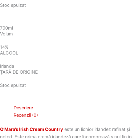
Stoc epuizat
700ml
Volum
14%
ALCOOL
Irlanda
ȚARĂ DE ORIGINE
Stoc epuizat
Descriere
Recenzii (0)
O’Mara’s Irish Cream Country
este un lichior irlandez rafinat și
neted. Este prima cremă irlandeză care încorporează vinul fin în