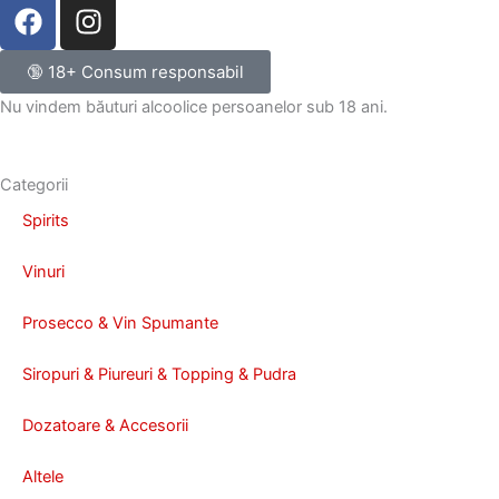
F
I
a
n
c
s
🔞 18+ Consum responsabil
e
t
Nu vindem băuturi alcoolice persoanelor sub 18 ani.
b
a
o
g
o
r
Categorii
k
a
Spirits
m
Vinuri
Prosecco & Vin Spumante
Siropuri & Piureuri & Topping & Pudra
Dozatoare & Accesorii
Altele