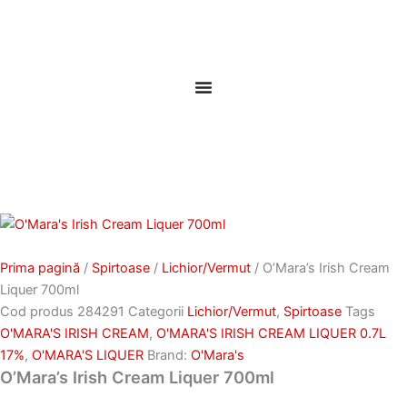
Skip
to
content
Prima pagină
/
Spirtoase
/
Lichior/Vermut
/ O’Mara’s Irish Cream
Liquer 700ml
Cod produs
284291
Categorii
Lichior/Vermut
,
Spirtoase
Tags
O'MARA'S IRISH CREAM
,
O'MARA'S IRISH CREAM LIQUER 0.7L
17%
,
O'MARA'S LIQUER
Brand:
O'Mara's
O’Mara’s Irish Cream Liquer 700ml