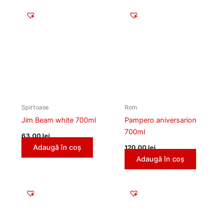
Spirtoase
Rom
Jim Beam white 700ml
Pampero aniversarion
700ml
63,00
lei
Adaugă în coș
120,00
lei
Adaugă în coș