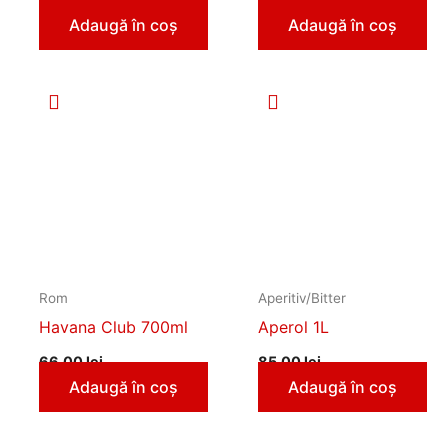
Adaugă în coș
Adaugă în coș
Rom
Aperitiv/Bitter
Havana Club 700ml
Aperol 1L
66,00
lei
85,00
lei
Adaugă în coș
Adaugă în coș