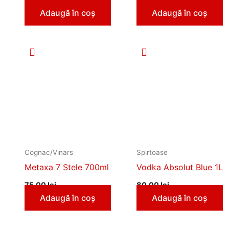
Adaugă în coș
Adaugă în coș
Cognac/Vinars
Spirtoase
Metaxa 7 Stele 700ml
Vodka Absolut Blue 1L
75,00
lei
80,00
lei
Adaugă în coș
Adaugă în coș