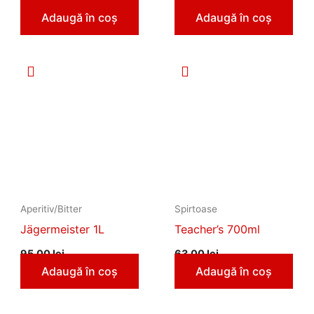
Adaugă în coș
Adaugă în coș
Aperitiv/Bitter
Spirtoase
Jägermeister 1L
Teacher’s 700ml
95,00
lei
63,00
lei
Adaugă în coș
Adaugă în coș