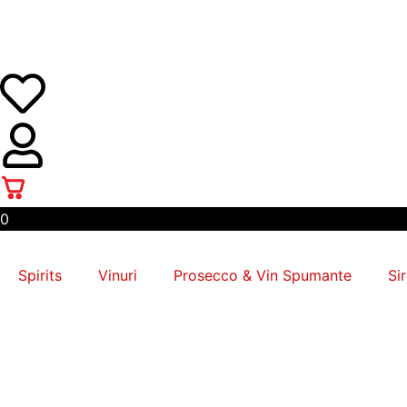
Skip
to
content
0
Spirits
Vinuri
Prosecco & Vin Spumante
Si