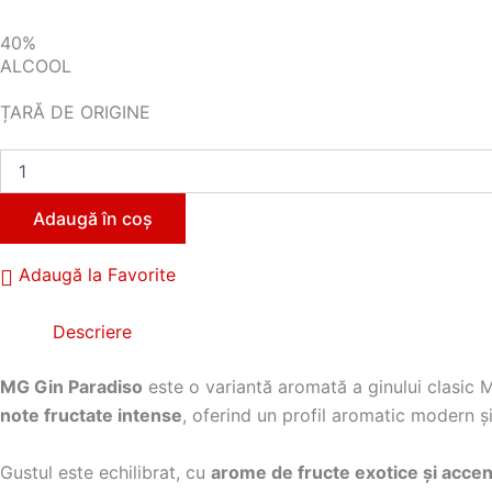
40%
ALCOOL
ȚARĂ DE ORIGINE
Cantitate
Mg
Gin
Adaugă în coș
Paradiso
700ml
Adaugă la Favorite
Descriere
MG Gin Paradiso
este o variantă aromată a ginului clasic M
note fructate intense
, oferind un profil aromatic modern și
Gustul este echilibrat, cu
arome de fructe exotice și accen