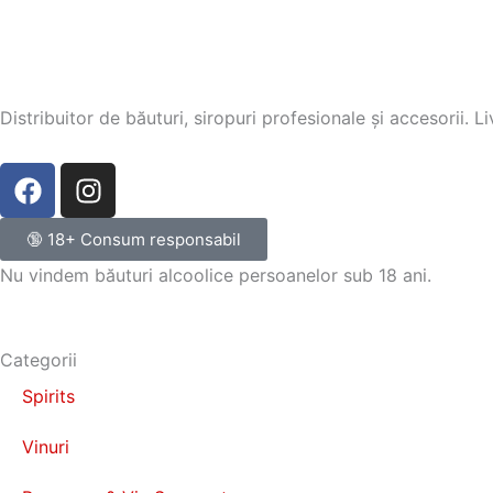
Distribuitor de băuturi, siropuri profesionale și accesorii. 
F
I
a
n
c
s
🔞 18+ Consum responsabil
e
t
Nu vindem băuturi alcoolice persoanelor sub 18 ani.
b
a
o
g
o
r
Categorii
k
a
m
Spirits
Vinuri