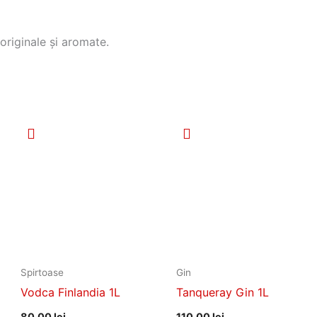
originale și aromate.
Spirtoase
Gin
Vodca Finlandia 1L
Tanqueray Gin 1L
80,00
lei
110,00
lei