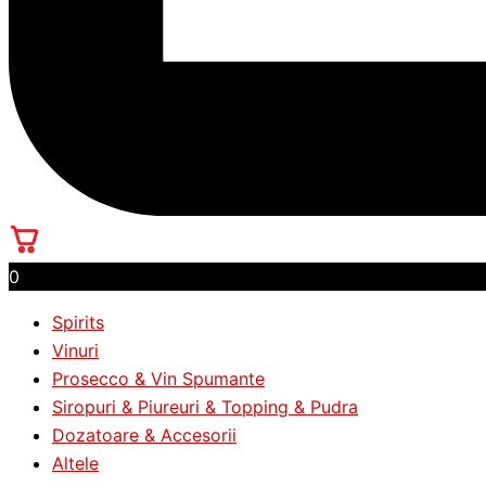
0
Spirits
Vinuri
Prosecco & Vin Spumante
Siropuri & Piureuri & Topping & Pudra
Dozatoare & Accesorii
Altele