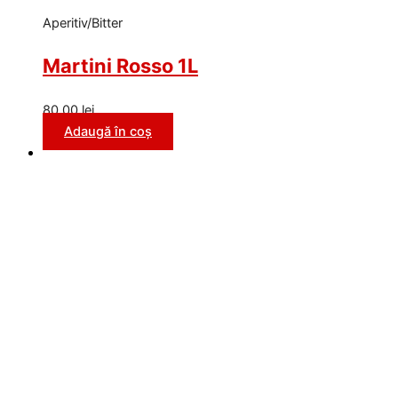
Aperitiv/Bitter
Martini Rosso 1L
80,00
lei
Adaugă în coș