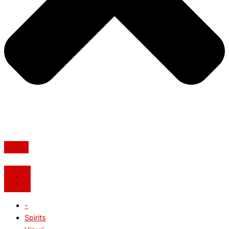
-
Spirits