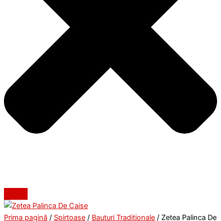
Prima pagină
/
Spirtoase
/
Bauturi Traditionale
/ Zetea Palinca De