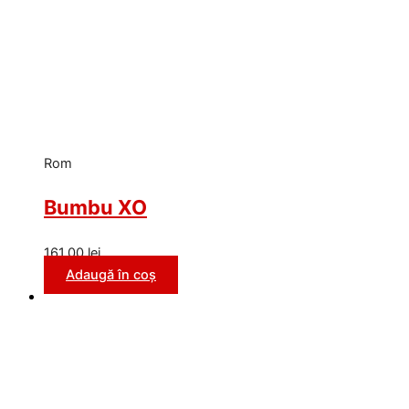
Rom
Bumbu XO
161,00
lei
Adaugă în coș