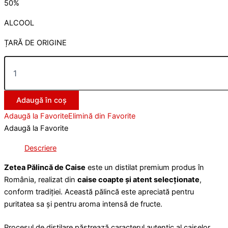
50%
ALCOOL
ȚARĂ DE ORIGINE
Adaugă în coș
Adaugă la Favorite
Elimină din Favorite
Adaugă la Favorite
Descriere
Zetea Pălincă de Caise
este un distilat premium produs în
România, realizat din
caise coapte și atent selecționate
,
conform tradiției. Această pălincă este apreciată pentru
puritatea sa și pentru aroma intensă de fructe.
Procesul de distilare păstrează caracterul autentic al caiselor,