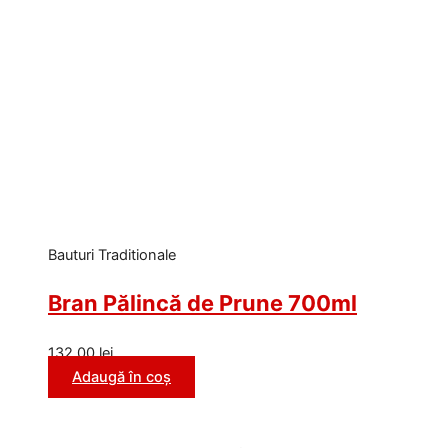
Bauturi Traditionale
Bran Pălincă de Prune 700ml
132,00
lei
Adaugă în coș