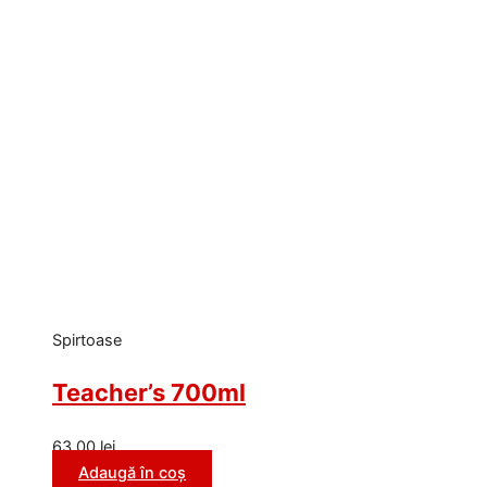
Spirtoase
Teacher’s 700ml
63,00
lei
Adaugă în coș