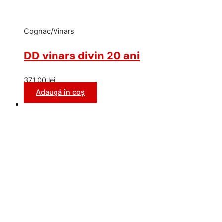
Cognac/Vinars
DD vinars divin 20 ani
371,00
lei
Adaugă în coș