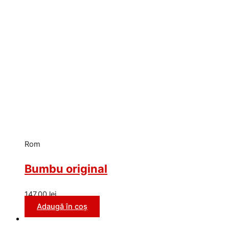
Rom
Bumbu original
147,00
lei
Adaugă în coș