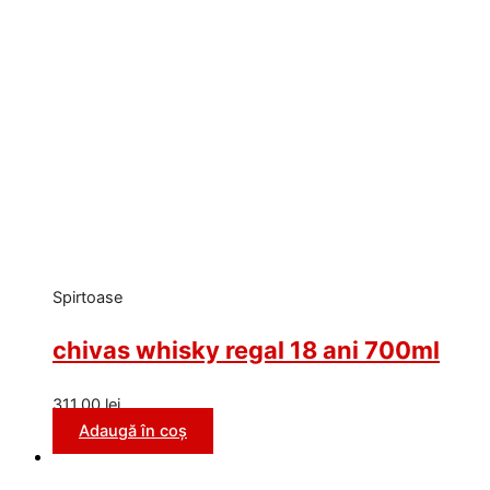
Spirtoase
chivas whisky regal 18 ani 700ml
311,00
lei
Adaugă în coș