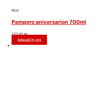
Rom
Pampero aniversarion 700ml
120,00
lei
Adaugă în coș