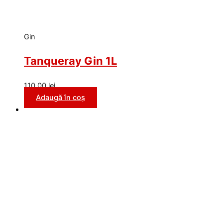
Gin
Tanqueray Gin 1L
110,00
lei
Adaugă în coș