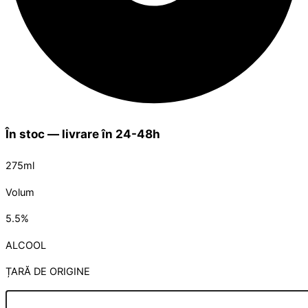
În stoc — livrare în 24-48h
275ml
Volum
5.5%
ALCOOL
ȚARĂ DE ORIGINE