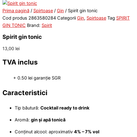
Prima pagină
/
Spirtoase
/
Gin
/ Spirit gin tonic
Cod produs
2863580284
Categorii
Gin
,
Spirtoase
Tag
SPIRIT
GIN TONIC
Brand:
Spirit
Spirit gin tonic
13,00
lei
TVA inclus
+ 0.50 lei garanție SGR
Caracteristici
Tip băutură:
Cocktail ready to drink
Aromă:
gin și apă tonică
Conținut alcool: aproximativ
4% – 7% vol