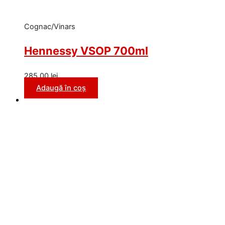
Cognac/Vinars
Hennessy VSOP 700ml
285,00
lei
Adaugă în coș