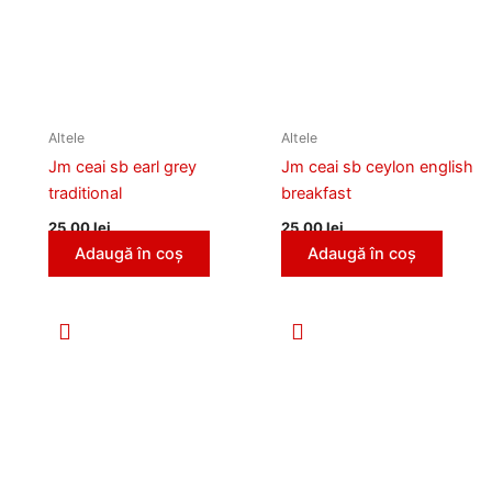
Altele
Altele
Jm ceai sb earl grey
Jm ceai sb ceylon english
traditional
breakfast
25,00
lei
25,00
lei
Adaugă în coș
Adaugă în coș