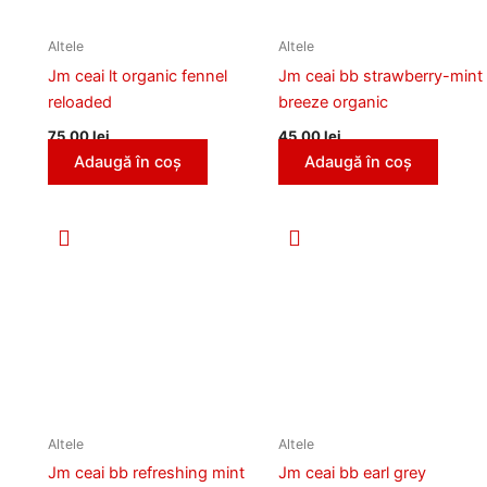
Altele
Altele
Jm ceai lt organic fennel
Jm ceai bb strawberry-mint
reloaded
breeze organic
75,00
lei
45,00
lei
Adaugă în coș
Adaugă în coș
Altele
Altele
Jm ceai bb refreshing mint
Jm ceai bb earl grey