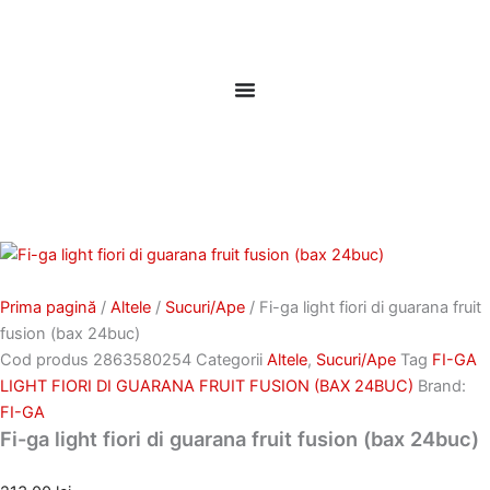
Skip
to
content
Prima pagină
/
Altele
/
Sucuri/Ape
/ Fi-ga light fiori di guarana fruit
fusion (bax 24buc)
Cod produs
2863580254
Categorii
Altele
,
Sucuri/Ape
Tag
FI-GA
LIGHT FIORI DI GUARANA FRUIT FUSION (BAX 24BUC)
Brand:
FI-GA
Fi-ga light fiori di guarana fruit fusion (bax 24buc)