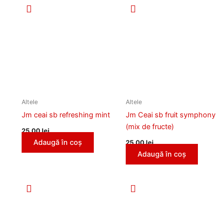
Altele
Altele
Jm ceai sb refreshing mint
Jm Ceai sb fruit symphony
(mix de fructe)
25,00
lei
Adaugă în coș
25,00
lei
Adaugă în coș