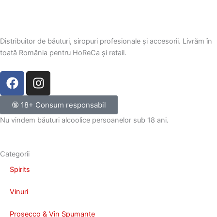
Distribuitor de băuturi, siropuri profesionale și accesorii. Livrăm în
toată România pentru HoReCa și retail.
F
I
a
n
c
s
🔞 18+ Consum responsabil
e
t
Nu vindem băuturi alcoolice persoanelor sub 18 ani.
b
a
o
g
o
r
Categorii
k
a
Spirits
m
Vinuri
Prosecco & Vin Spumante