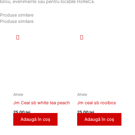
birou, evenimente sau pentru locațiile HoReCa.
Produse similare
Produse similare
Altele
Altele
Jm Ceai sb white tea peach
Jm ceai sb rooibos
25,00
lei
25,00
lei
Adaugă în coș
Adaugă în coș