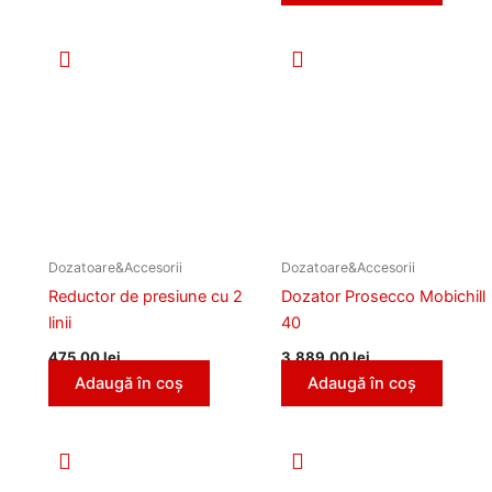
Dozatoare&Accesorii
Dozatoare&Accesorii
Reductor de presiune cu 2
Dozator Prosecco Mobichill
linii
40
475,00
lei
3.889,00
lei
Adaugă în coș
Adaugă în coș