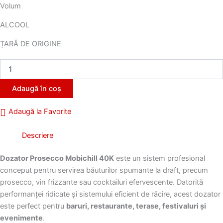
Volum
ALCOOL
ȚARĂ DE ORIGINE
Cantitate
Dozator
Prosecco
Adaugă în coș
Mobichill
40k
Adaugă la Favorite
Descriere
Dozator Prosecco Mobichill 40K
este un sistem profesional
conceput pentru servirea băuturilor spumante la draft, precum
prosecco, vin frizzante sau cocktailuri efervescente. Datorită
performanței ridicate și sistemului eficient de răcire, acest dozator
este perfect pentru
baruri, restaurante, terase, festivaluri și
evenimente
.