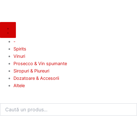
Skip
to
content
-
Spirits
Vinuri
Prosecco & Vin spumante
Siropuri & Piureuri
Dozatoare & Accesorii
Altele
Search