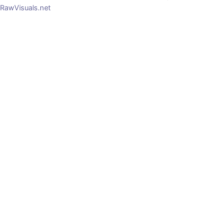
RawVisuals.net
0