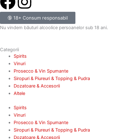
F
I
a
n
🔞 18+ Consum responsabil
c
s
Nu vindem băuturi alcoolice persoanelor sub 18 ani.
e
t
Categorii
Spirits
b
a
Vinuri
Prosecco & Vin Spumante
o
g
Siropuri & Piureuri & Topping & Pudra
Dozatoare & Accesorii
o
r
Altele
k
a
Spirits
Vinuri
m
Prosecco & Vin Spumante
Siropuri & Piureuri & Topping & Pudra
Dozatoare & Accesorii