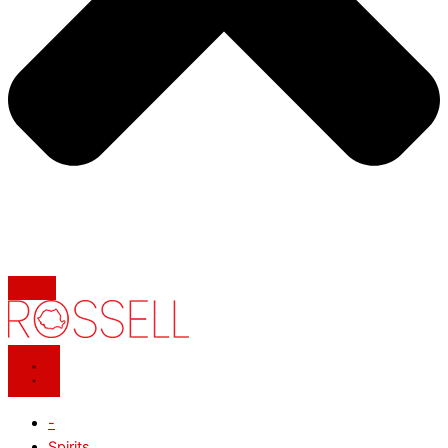
-
Spirits